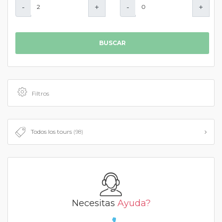
-
+
-
+
BUSCAR
Filtros
Todos los tours
(98)
Necesitas
Ayuda?