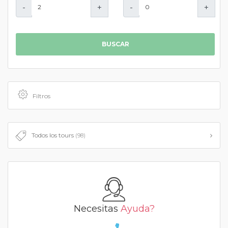
-
+
-
+
BUSCAR
Filtros
Todos los tours
(98)
Necesitas
Ayuda?